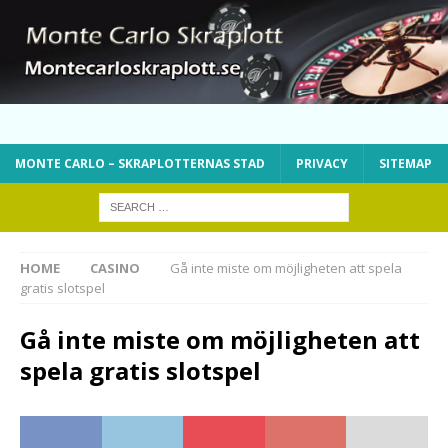
MONTE CARLO – SKRAPLOTTERNAS STAD
PRIVACY
SITEMAP
HOME
CASINO
Gå inte miste om möjligheten att spela
gratis slotspel
Gå inte miste om möjligheten att
spela gratis slotspel