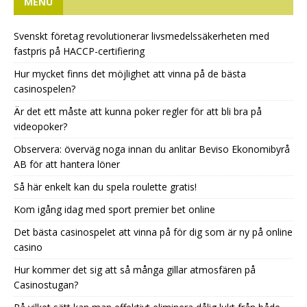
MENU
Svenskt företag revolutionerar livsmedelssäkerheten med
fastpris på HACCP-certifiering
Hur mycket finns det möjlighet att vinna på de bästa
casinospelen?
Är det ett måste att kunna poker regler för att bli bra på
videopoker?
Observera: överväg noga innan du anlitar Beviso Ekonomibyrå
AB för att hantera löner
Så här enkelt kan du spela roulette gratis!
Kom igång idag med sport premier bet online
Det bästa casinospelet att vinna på för dig som är ny på online
casino
Hur kommer det sig att så många gillar atmosfären på
Casinostugan?