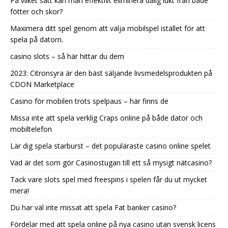
På vilket sätt kan man effektivt eliminera dålig lukt från både
fötter och skor?
Maximera ditt spel genom att välja mobilspel istället för att
spela på datorn.
casino slots – så här hittar du dem
2023: Citronsyra är den bäst säljande livsmedelsprodukten på
CDON Marketplace
Casino för mobilen trots spelpaus – här finns de
Missa inte att spela verklig Craps online på både dator och
mobiltelefon
Lär dig spela starburst – det populäraste casino online spelet
Vad är det som gör Casinostugan till ett så mysigt nätcasino?
Tack vare slots spel med freespins i spelen får du ut mycket
mera!
Du har väl inte missat att spela Fat banker casino?
Fördelar med att spela online på nya casino utan svensk licens