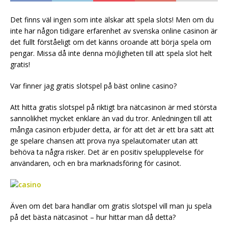
Det finns väl ingen som inte älskar att spela slots! Men om du
inte har någon tidigare erfarenhet av svenska online casinon är
det fullt förståeligt om det känns oroande att börja spela om
pengar. Missa då inte denna möjligheten till att spela slot helt
gratis!
Var finner jag gratis slotspel på bäst online casino?
Att hitta gratis slotspel på riktigt bra nätcasinon är med största
sannolikhet mycket enklare än vad du tror. Anledningen till att
många casinon erbjuder detta, är för att det är ett bra sätt att
ge spelare chansen att prova nya spelautomater utan att
behöva ta några risker. Det är en positiv spelupplevelse för
användaren, och en bra marknadsföring för casinot.
Även om det bara handlar om gratis slotspel vill man ju spela
på det bästa nätcasinot – hur hittar man då detta?