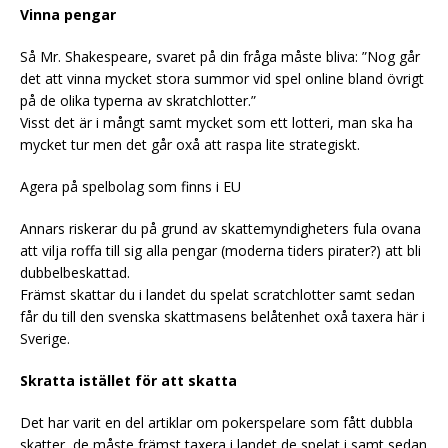
Vinna pengar
Så Mr. Shakespeare, svaret på din fråga måste bliva: ”Nog går
det att vinna mycket stora summor vid spel online bland övrigt
på de olika typerna av skratchlotter.”
Visst det är i mångt samt mycket som ett lotteri, man ska ha
mycket tur men det går oxå att raspa lite strategiskt.
Agera på spelbolag som finns i EU
Annars riskerar du på grund av skattemyndigheters fula ovana
att vilja roffa till sig alla pengar (moderna tiders pirater?) att bli
dubbelbeskattad.
Främst skattar du i landet du spelat scratchlotter samt sedan
får du till den svenska skattmasens belåtenhet oxå taxera här i
Sverige.
Skratta istället för att skatta
Det har varit en del artiklar om pokerspelare som fått dubbla
skatter, de måste främst taxera i landet de spelat i samt sedan