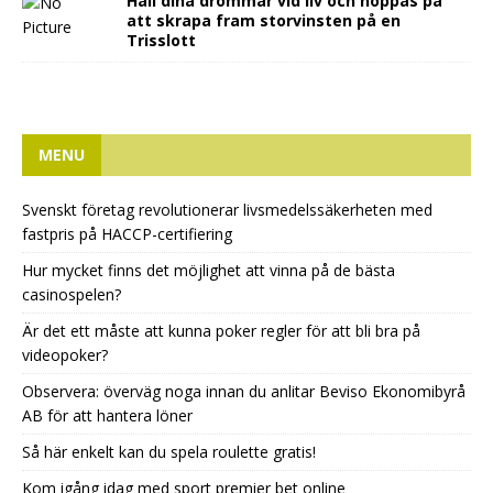
Håll dina drömmar vid liv och hoppas på
att skrapa fram storvinsten på en
Trisslott
MENU
Svenskt företag revolutionerar livsmedelssäkerheten med
fastpris på HACCP-certifiering
Hur mycket finns det möjlighet att vinna på de bästa
casinospelen?
Är det ett måste att kunna poker regler för att bli bra på
videopoker?
Observera: överväg noga innan du anlitar Beviso Ekonomibyrå
AB för att hantera löner
Så här enkelt kan du spela roulette gratis!
Kom igång idag med sport premier bet online