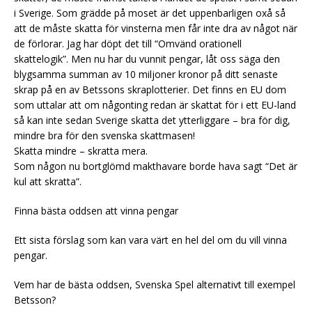
i Sverige. Som grädde på moset är det uppenbarligen oxå så
att de måste skatta för vinsterna men får inte dra av något när
de förlorar. Jag har döpt det till “Omvänd orationell
skattelogik”. Men nu har du vunnit pengar, låt oss säga den
blygsamma summan av 10 miljoner kronor på ditt senaste
skrap på en av Betssons skraplotterier. Det finns en EU dom
som uttalar att om någonting redan är skattat för i ett EU-land
så kan inte sedan Sverige skatta det ytterliggare – bra för dig,
mindre bra för den svenska skattmasen!
Skatta mindre – skratta mera.
Som någon nu bortglömd makthavare borde hava sagt “Det är
kul att skratta”.
Finna bästa oddsen att vinna pengar
Ett sista förslag som kan vara värt en hel del om du vill vinna
pengar.
Vem har de bästa oddsen, Svenska Spel alternativt till exempel
Betsson?