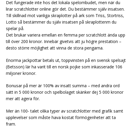
Det fungerade inte hos det lokala spelombudet, men när du
lirar scratchlotter online gör det. Du bestämmer själv insatsen.
Till skillnad mot vanliga skraplotter på ark som Triss, Stortriss,
Lotto så bestämmer du själv insatsen på skraplottenm du
spelar på.
Det brukar variera emellan en femma per scratchlott ända upp
till över 200 kronor. Innebär givetvis att ju högre prestation –
desto större möjlighet att vinna de stora pengarna.
Enorma jackpottar betals ut, toppvinsten på en svensk spelsajt
(Betsson) lär ha varit till en norsk pojke som inkasserade 106
miljoner kronor.
Bonusar på mer är 100% av insatt summa – med andra ord
sätt in 5 000 kronor och spelbolaget skänker dej 5 000 kronor
mer att agera för.
Mer än 100- talet olika typer av scratchlotter med grafik samt
upplevelser som måste hava kostat förmögenheter att ta
fram.