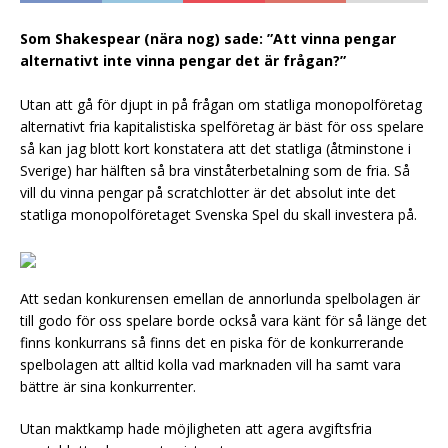
Som Shakespear (nära nog) sade: ”Att vinna pengar
alternativt inte vinna pengar det är frågan?”
Utan att gå för djupt in på frågan om statliga monopolföretag
alternativt fria kapitalistiska spelföretag är bäst för oss spelare
så kan jag blott kort konstatera att det statliga (åtminstone i
Sverige) har hälften så bra vinståterbetalning som de fria. Så
vill du vinna pengar på scratchlotter är det absolut inte det
statliga monopolföretaget Svenska Spel du skall investera på.
Att sedan konkurensen emellan de annorlunda spelbolagen är
till godo för oss spelare borde också vara känt för så länge det
finns konkurrans så finns det en piska för de konkurrerande
spelbolagen att alltid kolla vad marknaden vill ha samt vara
bättre är sina konkurrenter.
Utan maktkamp hade möjligheten att agera avgiftsfria