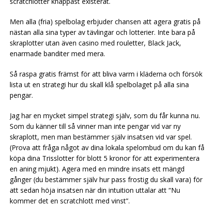
scratchlotter knappast existerat.
Men alla (fria) spelbolag erbjuder chansen att agera gratis på
nästan alla sina typer av tävlingar och lotterier. Inte bara på
skraplotter utan även casino med rouletter, Black Jack,
enarmade banditer med mera.
Så raspa gratis främst för att bliva varm i kläderna och försök
lista ut en strategi hur du skall klå spelbolaget på alla sina
pengar.
Jag har en mycket simpel strategi själv, som du får kunna nu.
Som du känner till så vinner man inte pengar vid var ny
skraplott, men man bestämmer själv insatsen vid var spel.
(Prova att fråga något av dina lokala spelombud om du kan få
köpa dina Trisslotter för blott 5 kronor för att experimentera
en aning mjukt). Agera med en mindre insats ett mängd
gånger (du bestämmer själv hur pass frostig du skall vara) för
att sedan höja insatsen när din intuition uttalar att “Nu
kommer det en scratchlott med vinst”.