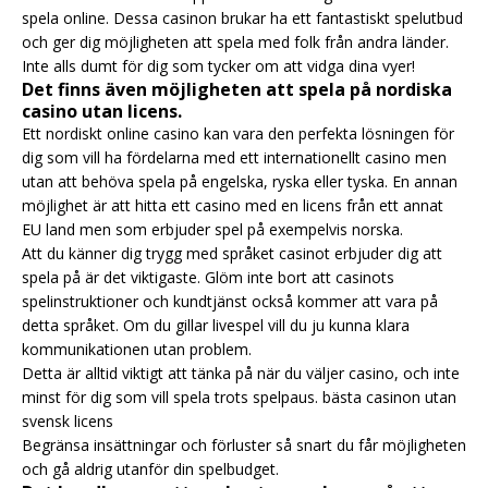
spela online. Dessa casinon brukar ha ett fantastiskt spelutbud
och ger dig möjligheten att spela med folk från andra länder.
Inte alls dumt för dig som tycker om att vidga dina vyer!
Det finns även möjligheten att spela på nordiska
casino utan licens.
Ett nordiskt online casino kan vara den perfekta lösningen för
dig som vill ha fördelarna med ett internationellt casino men
utan att behöva spela på engelska, ryska eller tyska. En annan
möjlighet är att hitta ett casino med en licens från ett annat
EU land men som erbjuder spel på exempelvis norska.
Att du känner dig trygg med språket casinot erbjuder dig att
spela på är det viktigaste. Glöm inte bort att casinots
spelinstruktioner och kundtjänst också kommer att vara på
detta språket. Om du gillar livespel vill du ju kunna klara
kommunikationen utan problem.
Detta är alltid viktigt att tänka på när du väljer casino, och inte
minst för dig som vill spela trots spelpaus.
bästa casinon utan
svensk licens
Begränsa insättningar och förluster så snart du får möjligheten
och gå aldrig utanför din spelbudget.