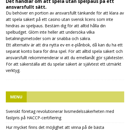
Det handlar om att spela utan spelpaus på ett
ansvarsfullt sätt.
Du behöver en portion av ansvarsfullt tänkande för att klara av
att spela säkert på ett casino utan svensk licens som inte
hindras av spelpaus. Bestäm dig för att alltid hålla din
spelbudget. Glöm inte heller att undersöka vilka
betalningsmetoder som är snabba och säkra.
Ett alternativ är att dra nytta ev en e-plånbok, då kan du ha ett
separat konto bara för dina spel. För att alltid spela säkert och
ansvarsfullt rekommenderar vi att du emellanåt gör självtester.
För att säkerställa att du spelar säkert är självtest ett utmärkt
verktyg.
MENU
Svenskt företag revolutionerar livsmedelssäkerheten med
fastpris på HACCP-certifiering
Hur mycket finns det möjlighet att vinna på de bästa