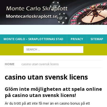
MONTE CARLO – SKRAPLOTTERNAS STAD
PRIVACY
SITEMAP
HOME
casino utan svensk licens
casino utan svensk licens
Glöm inte möjligheten att spela online
på casino utan svensk licens!
Är du trött på att inte få mer än en casino bonus på ett