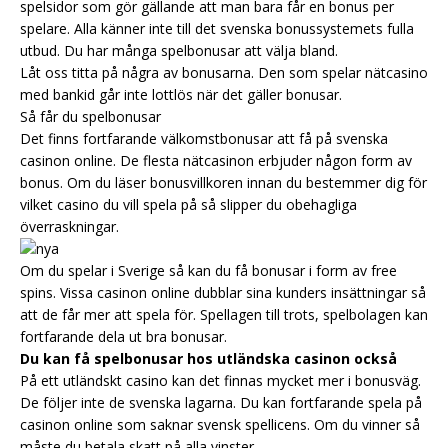
spelsidor som gör gällande att man bara får en bonus per
spelare. Alla känner inte till det svenska bonussystemets fulla
utbud. Du har många spelbonusar att välja bland.
Låt oss titta på några av bonusarna. Den som spelar nätcasino
med bankid går inte lottlös när det gäller bonusar.
Så får du spelbonusar
Det finns fortfarande välkomstbonusar att få på svenska
casinon online. De flesta nätcasinon erbjuder någon form av
bonus. Om du läser bonusvillkoren innan du bestemmer dig för
vilket casino du vill spela på så slipper du obehagliga
överraskningar.
Om du spelar i Sverige så kan du få bonusar i form av free
spins. Vissa casinon online dubblar sina kunders insättningar så
att de får mer att spela för. Spellagen till trots, spelbolagen kan
fortfarande dela ut bra bonusar.
Du kan få spelbonusar hos utländska casinon också
På ett utländskt casino kan det finnas mycket mer i bonusväg.
De följer inte de svenska lagarna. Du kan fortfarande spela på
casinon online som saknar svensk spellicens. Om du vinner så
måste du betala skatt på alla vinster.