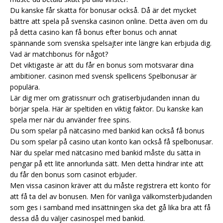
Du kanske får skatta för bonusar också. Då är det mycket
bättre att spela på svenska casinon online. Detta även om du
på detta casino kan få bonus efter bonus och annat
spännande som svenska spelsajter inte längre kan erbjuda dig.
Vad är matchbonus för något?
Det viktigaste är att du får en bonus som motsvarar dina
ambitioner.
casinon med svensk spellicens
Spelbonusar är
populära.
Lär dig mer om gratissnurr och gratiserbjudanden innan du
börjar spela. Här är speltiden en viktig faktor. Du kanske kan
spela mer när du använder free spins.
Du som spelar på nätcasino med bankid kan också få bonus
Du som spelar på casino utan konto kan också få spelbonusar.
När du spelar med nätcasino med bankid måste du sätta in
pengar på ett lite annorlunda sätt. Men detta hindrar inte att
du får den bonus som casinot erbjuder.
Men vissa casinon kräver att du måste registrera ett konto för
att få ta del av bonusen. Men för vanliga välkomsterbjudanden
som ges i samband med insättningen ska det gå lika bra att få
dessa då du väljer casinospel med bankid.