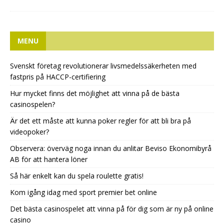
MENU
Svenskt företag revolutionerar livsmedelssäkerheten med
fastpris på HACCP-certifiering
Hur mycket finns det möjlighet att vinna på de bästa
casinospelen?
Är det ett måste att kunna poker regler för att bli bra på
videopoker?
Observera: överväg noga innan du anlitar Beviso Ekonomibyrå
AB för att hantera löner
Så här enkelt kan du spela roulette gratis!
Kom igång idag med sport premier bet online
Det bästa casinospelet att vinna på för dig som är ny på online
casino