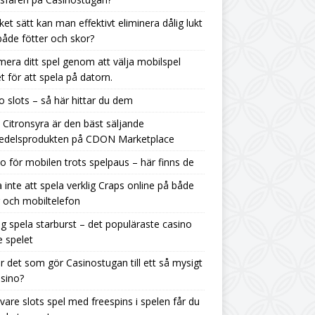
lket sätt kan man effektivt eliminera dålig lukt
både fötter och skor?
era ditt spel genom att välja mobilspel
let för att spela på datorn.
o slots – så här hittar du dem
 Citronsyra är den bäst säljande
medelsprodukten på CDON Marketplace
o för mobilen trots spelpaus – här finns de
 inte att spela verklig Craps online på både
 och mobiltelefon
ig spela starburst – det populäraste casino
e spelet
r det som gör Casinostugan till ett så mysigt
sino?
vare slots spel med freespins i spelen får du