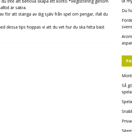
ut my
du inte att behöva skapa ett konto *Registrering genom
lltid är säkra.
Du ha
 för att stänga av dig själv från spel om pengar, ifall du
Förde
svens
med dessa tips hoppas vi att du vet hur du ska hitta bäst
Aromh
aspar
PA
Monte
Så gö
spela
Spela
Snabb
Priva
Site