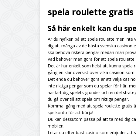
UNCATEGORIZED
spela roulette gratis
[ June 16, 2024 ]
Är 
Så här enkelt kan du spe
UNCATEGORIZED
Är du nyfiken på att spela roulette men inte vi
[ May 21, 2024 ]
Obs
dig att många av de bästa svenska casinon erb
att hantera löner
U
ska behöva riskera pengar medan man provar
Vad behöver man göra för att spela roulette 
[ May 19, 2024 ]
Så 
Det är hur enkelt som helst att kunna spela r
gång en klar översikt över vilka casinon som 
Det enda du behöver göra är att välja casino 
inte riktiga pengar som du spelar för här, men
har lärt dig spelets grunder och en del strate
du gå över till att spela om riktiga pengar.
Komma igång med att spela roulette gratis är 
spelkonto för att börja!
Du kan dessutom passa på att ta med dig casi
mobilen.
Letar du efter bäst casino som erbjuder att s