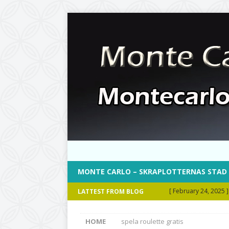
MONTE CARLO – SKRAPLOTTERNAS STAD
[ February 24, 2025 
LATTEST FROM BLOG
fastpris på HACCP-ce
HOME
spela roulette gratis
[ July 27, 2024 ]
Hur 