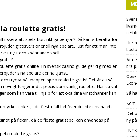
M
det ett måste att kunna poker regler för att bli bra på videopoker?
Svens
livsm
la roulette gratis!
certif
ll riskera att spela bort riktiga pengar? Då kan vi berätta för
ervera: överväg noga innan du anlitar Beviso Ekonomibyrå AB för
Hur m
juder gratisversioner till nya spelare, just för att man inte
bästa
NCATEGORIZED
 ett nytt och spännande spel!
gratis?
Är de
här enkelt kan du spela roulette gratis!
UNCATEGORIZED
oulette gratis online. En svensk casino guide ger dig med en
bra p
erbjuder sina spelare denna tjänst.
Obser
och trycka på knappen spela roulette gratis! Det är alltså
Ekono
 i övrigt fungerar det precis som vanlig roulette. När du väl
gier som kan vara till hjälp för att öka dina vinstchanser kan
Så hä
Kom i
mycket enkelt, i de flesta fall behöver du inte ens ha ett
Det b
not på fickan, då de flesta gratisspel kan användas på
ny på
Hur k
pela roulette gratis?
atmo