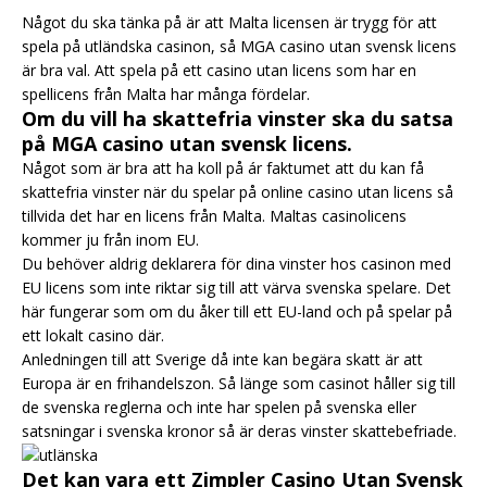
Något du ska tänka på är att Malta licensen är trygg för att
spela på utländska casinon, så MGA casino utan svensk licens
är bra val. Att spela på ett casino utan licens som har en
spellicens från Malta har många fördelar.
Om du vill ha skattefria vinster ska du satsa
på MGA casino utan svensk licens.
Något som är bra att ha koll på ár faktumet att du kan få
skattefria vinster när du spelar på online casino utan licens så
tillvida det har en licens från Malta. Maltas casinolicens
kommer ju från inom EU.
Du behöver aldrig deklarera för dina vinster hos casinon med
EU licens som inte riktar sig till att värva svenska spelare. Det
här fungerar som om du åker till ett EU-land och på spelar på
ett lokalt casino där.
Anledningen till att Sverige då inte kan begära skatt är att
Europa är en frihandelszon. Så länge som casinot håller sig till
de svenska reglerna och inte har spelen på svenska eller
satsningar i svenska kronor så är deras vinster skattebefriade.
Det kan vara ett Zimpler Casino Utan Svensk