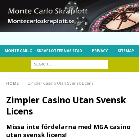
MONTE CARLO – SKRAPLOTTERNAS STAD
PRIVACY
SITEMAP
HOME
Zimpler Casino Utan Svensk Licens
Zimpler Casino Utan Svensk
Licens
Missa inte fördelarna med MGA casino
utan svensk licens!