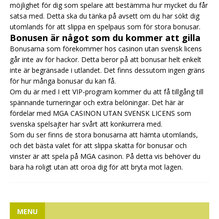
möjlighet för dig som spelare att bestämma hur mycket du får
satsa med. Detta ska du tänka på avsett om du har sökt dig
utomlands för att slippa en spelpaus som för stora bonusar.
Bonusen är något som du kommer att gilla
Bonusarna som förekommer hos casinon utan svensk licens
går inte av för hackor. Detta beror på att bonusar helt enkelt
inte är begränsade i utlandet. Det finns dessutom ingen gräns
för hur många bonusar du kan få.
Om du är med I ett VIP-program kommer du att få tillgång till
spännande turneringar och extra belöningar. Det här är
fördelar med MGA CASINON UTAN SVENSK LICENS som
svenska spelsajter har svårt att konkurrera med.
Som du ser finns de stora bonusarna att hämta utomlands,
och det bästa valet för att slippa skatta för bonusar och
vinster är att spela på MGA casinon. På detta vis behöver du
bara ha roligt utan att oroa dig för att bryta mot lagen.
MENU