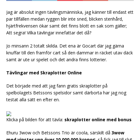
Jag är absolut ingen tävlingsmänniska, jag känner till endast ett
par tillfällen medan ryggen blir inte sned, blicken stenhård,
hjärtfrekvensen ökar samt det finns blott en sak som gäller;
Att segra! Vilka tävlingar innefattar det då?
Jo minsann 2 totalt skilda. Det ena är Gocart där jag gärna
knuffar till den framför cart så den dammar in räcket utav däck
samt är ute ur spelet och det andra finns lotterier.
Tävlingar med Skraplotter Online
Det började med att jag fann gratis skraplotter på
spelbolagets Betssons spelsidor samt därborta har jag nog
testat alla sätt en efter en.
Klicka på bilden för att tävla:
skraplotter online med bonus
Ehuru 3wow och Betssons Trio är coola, särskilt då
3wow
med vinster upp över 10 000 000 kronor
!, så fick jag till slut