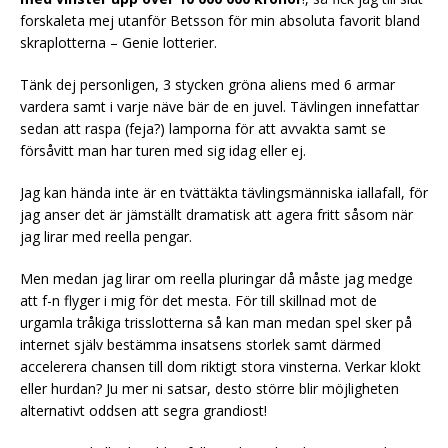
forskaleta mej utanför Betsson för min absoluta favorit bland
skraplotterna – Genie lotterier.
Tänk dej personligen, 3 stycken gröna aliens med 6 armar
vardera samt i varje näve bär de en juvel. Tävlingen innefattar
sedan att raspa (feja?) lamporna för att avvakta samt se
försåvitt man har turen med sig idag eller ej.
Jag kan hända inte är en tvättäkta tävlingsmänniska iallafall, för
jag anser det är jämställt dramatisk att agera fritt såsom när
jag lirar med reella pengar.
Men medan jag lirar om reella pluringar då måste jag medge
att f-n flyger i mig för det mesta. För till skillnad mot de
urgamla tråkiga trisslotterna så kan man medan spel sker på
internet själv bestämma insatsens storlek samt därmed
accelerera chansen till dom riktigt stora vinsterna. Verkar klokt
eller hurdan? Ju mer ni satsar, desto större blir möjligheten
alternativt oddsen att segra grandiost!