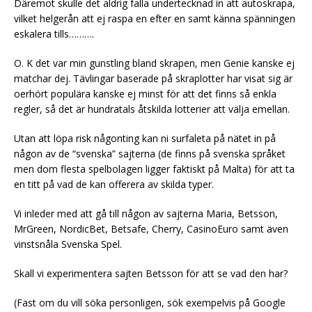
Däremot skulle det aldrig falla undertecknad in att autoskrapa,
vilket helgerån att ej raspa en efter en samt känna spänningen
eskalera tills……….
O. K det var min gunstling bland skrapen, men Genie kanske ej
matchar dej. Tävlingar baserade på skraplotter har visat sig är
oerhört populära kanske ej minst för att det finns så enkla
regler, så det är hundratals åtskilda lotterier att välja emellan.
Utan att löpa risk någonting kan ni surfaleta på nätet in på
någon av de “svenska” sajterna (de finns på svenska språket
men dom flesta spelbolagen ligger faktiskt på Malta) för att ta
en titt på vad de kan offerera av skilda typer.
Vi inleder med att gå till någon av sajterna Maria, Betsson,
MrGreen, NordicBet, Betsafe, Cherry, CasinoEuro samt även
vinstsnåla Svenska Spel.
Skall vi experimentera sajten Betsson för att se vad den har?
(Fast om du vill söka personligen, sök exempelvis på Google