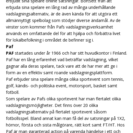
erbjudit sina spelare online satsningar. Bortsett från att
erbjuda sina spelare en lång rad av många underhållande
vadslagningsalternativ, är de även kända för att utgöra ett
allmännyttigt spelbolag som stödjer diverse ändamål. Av de
vinster som kommer från Pafs vadslagningsverksamhet
används en omfattande del för att hjälpa och förbättra livet
för lokalbefolkning i området de befinner sig i.
Paf
PAF
startades under år 1966 och har sitt huvudkontor i Finland.
Paf har en lång erfarenhet vad beträffar vadslagning, vilket
gagnar alla deras spelare, tack vare att de har mer att ge i
form av en effektiv samt roande vadslagningsplattform.
Paf erbjuder sina spelare många olika sportevent som tennis,
golf, kändis- och politiska event, motorsport, basket samt
fotboll.
Som spelare av Pafs olika sportevent har man flertalet olika
vadslagningsmöjligheter. Det finns över 20 olika
vadslagningsalternativ på flertalet sportevent såsom
fotbollsspel. Bland annat kan man få del av satsningar på 1X2,
hörnor, första och sista målgörare, rätt kort samt FT/HT. Hos
Paf är man garanterad action på varenda händelse i ett och