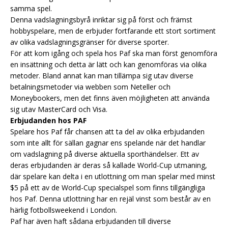
samma spel.
Denna vadslagningsbyrå inriktar sig på först och främst
hobbyspelare, men de erbjuder fortfarande ett stort sortiment
av olika vadslagningsgränser för diverse sporter.
För att kom igång och spela hos Paf ska man först genomföra
en insättning och detta är lätt och kan genomföras via olika
metoder. Bland annat kan man tillämpa sig utav diverse
betalningsmetoder via webben som Neteller och
Moneybookers, men det finns även möjligheten att använda
sig utav MasterCard och Visa.
Erbjudanden hos PAF
Spelare hos Paf får chansen att ta del av olika erbjudanden
som inte allt för sällan gagnar ens spelande när det handlar
om vadslagning på diverse aktuella sporthändelser. Ett av
deras erbjudanden är deras så kallade World-Cup utmaning,
där spelare kan delta i en utlottning om man spelar med minst
$5 på ett av de World-Cup specialspel som finns tillgängliga
hos Paf. Denna utlottning har en rejäl vinst som består av en
härlig fotbollsweekend i London.
Paf har även haft sådana erbjudanden till diverse