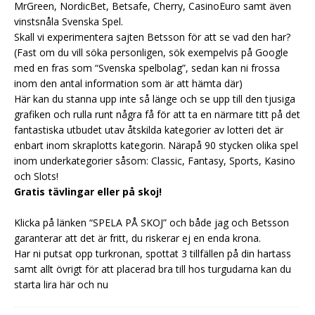
MrGreen, NordicBet, Betsafe, Cherry, CasinoEuro samt även
vinstsnåla Svenska Spel.
Skall vi experimentera sajten Betsson för att se vad den har?
(Fast om du vill söka personligen, sök exempelvis på Google
med en fras som “Svenska spelbolag”, sedan kan ni frossa
inom den antal information som är att hämta där)
Här kan du stanna upp inte så länge och se upp till den tjusiga
grafiken och rulla runt några få för att ta en närmare titt på det
fantastiska utbudet utav åtskilda kategorier av lotteri det är
enbart inom skraplotts kategorin. Närapå 90 stycken olika spel
inom underkategorier såsom: Classic, Fantasy, Sports, Kasino
och Slots!
Gratis tävlingar eller på skoj!
Klicka på länken “SPELA PÅ SKOJ” och både jag och Betsson
garanterar att det är fritt, du riskerar ej en enda krona.
Har ni putsat opp turkronan, spottat 3 tillfällen på din hartass
samt allt övrigt för att placerad bra till hos turgudarna kan du
starta lira här och nu