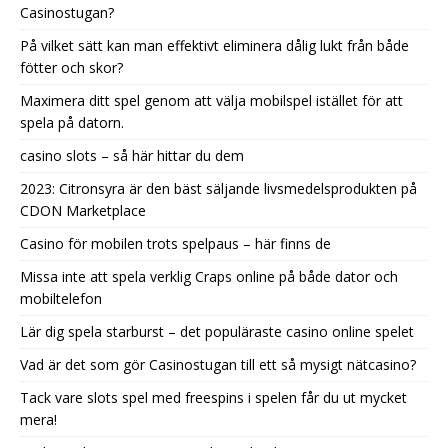
Casinostugan?
På vilket sätt kan man effektivt eliminera dålig lukt från både
fötter och skor?
Maximera ditt spel genom att välja mobilspel istället för att
spela på datorn.
casino slots – så här hittar du dem
2023: Citronsyra är den bäst säljande livsmedelsprodukten på
CDON Marketplace
Casino för mobilen trots spelpaus – här finns de
Missa inte att spela verklig Craps online på både dator och
mobiltelefon
Lär dig spela starburst – det populäraste casino online spelet
Vad är det som gör Casinostugan till ett så mysigt nätcasino?
Tack vare slots spel med freespins i spelen får du ut mycket
mera!